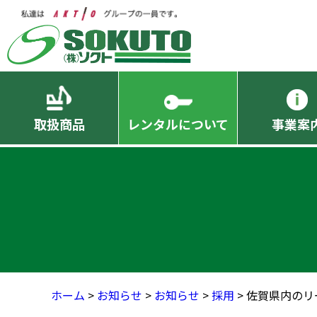
取扱商品
レンタルについて
事業案
ホーム
>
お知らせ
>
お知らせ
>
採用
> 佐賀県内の