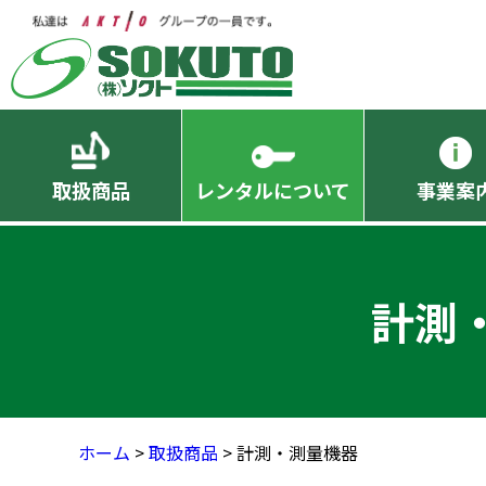
取扱商品
レンタルについて
事業案
計測
ホーム
>
取扱商品
> 計測・測量機器