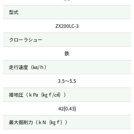
型式
ZX200LC-3
クローラシュー
鉄
走行速度（㎞/ｈ）
3.5～5.5
接地圧（ｋPa｛㎏ｆ/㎠｝）
42{0.43}
最大掘削力（ｋN｛㎏ｆ｝）