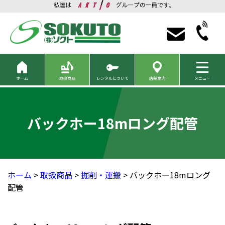
ホーム
取扱商品
レンタルについて
店舗案内
メニュー
バックホー18mロング配管
ホーム
>
取扱商品
>
掘削・運搬
> バックホー18mロング
配管