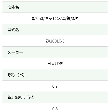
性能名
0.7m3/キャビンAC/鉄/3次
型式名
ZX200LC-3
メーカー
日立建機
呼称（㎥）
0.7
新JIS表示（㎥）
0.8