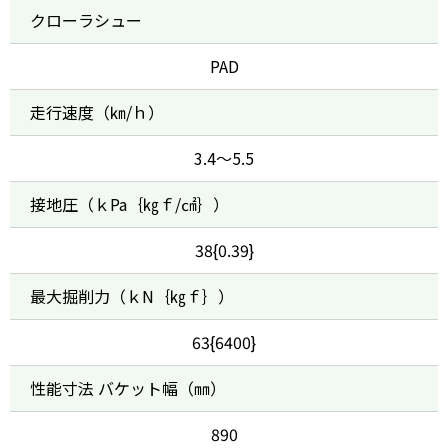
クローラシュー
PAD
走行速度（㎞/ｈ）
3.4～5.5
接地圧（ｋPa｛㎏ｆ/㎠｝）
38{0.39}
最大掘削力（ｋN｛㎏ｆ｝）
63{6400}
性能寸法 バケット幅（㎜）
890