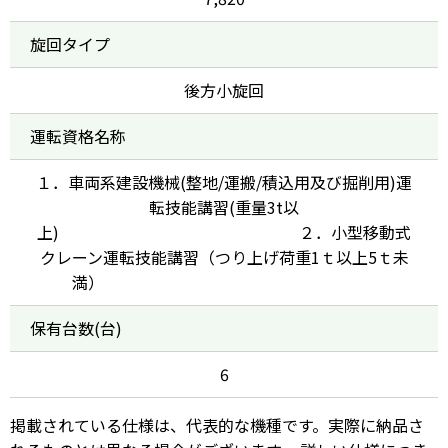
旋回タイプ
後方小旋回
運転資格名称
１．車両系建設機械(整地/運搬/積込用及び掘削用)運
転技能講習(重量3t以
上) ２．小型移動式
クレーン運転技能講習（つり上げ荷重1ｔ以上5ｔ未
満）
保有台数(台)
6
掲載されている仕様は、代表的な機種です。実際に納品さ