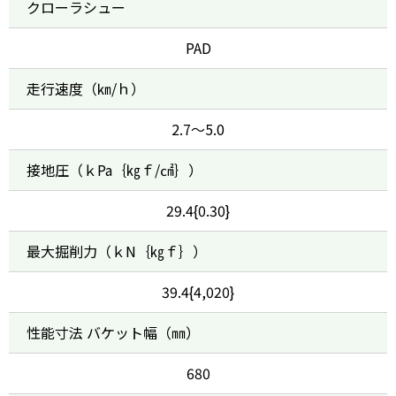
クローラシュー
PAD
走行速度（㎞/ｈ）
2.7～5.0
接地圧（ｋPa｛㎏ｆ/㎠｝）
29.4{0.30}
最大掘削力（ｋN｛㎏ｆ｝）
39.4{4,020}
性能寸法 バケット幅（㎜）
680