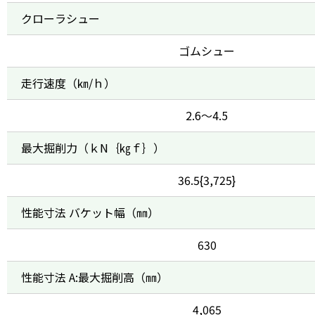
クローラシュー
ゴムシュー
走行速度（㎞/ｈ）
2.6～4.5
最大掘削力（ｋN｛㎏ｆ｝）
36.5{3,725}
性能寸法 バケット幅（㎜）
630
性能寸法 A:最大掘削高（㎜）
4,065