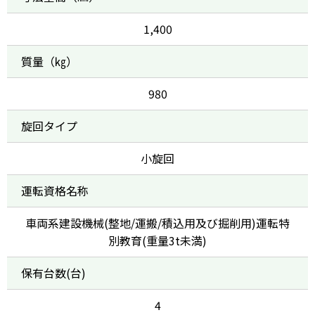
1,400
質量（㎏）
980
旋回タイプ
小旋回
運転資格名称
車両系建設機械(整地/運搬/積込用及び掘削用)運転特
別教育(重量3t未満)
保有台数(台)
4