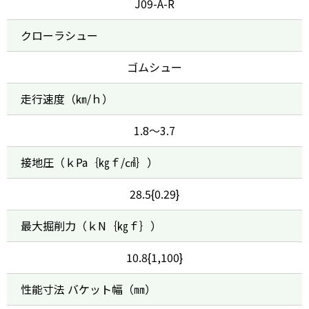
J09-A-R
クローラシュー
ゴムシュー
走行速度（㎞/ｈ）
1.8～3.7
接地圧（ｋPa｛㎏ｆ/㎠｝）
28.5{0.29}
最大掘削力（ｋN｛㎏ｆ｝）
10.8{1,100}
性能寸法 バケット幅（㎜）