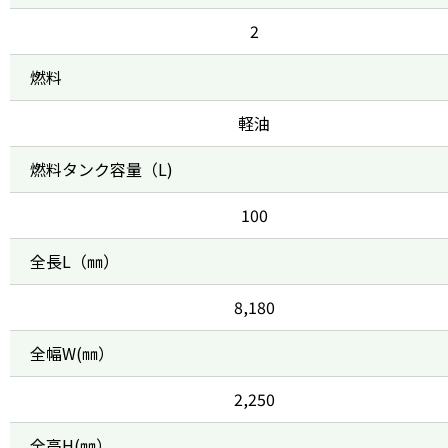
2
燃料
軽油
燃料タンク容量（L)
100
全長L（㎜）
8,180
全幅W(㎜）
2,250
全高H(㎜）