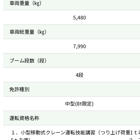
車両重量（㎏）
5,480
車両総重量（㎏）
7,990
ブーム段数（段）
4段
免許種別
中型(8t限定)
運転資格名称
１．小型移動式クレーン運転技能講習（つり上げ荷重1ｔ
5ｔ未満） ２．玉