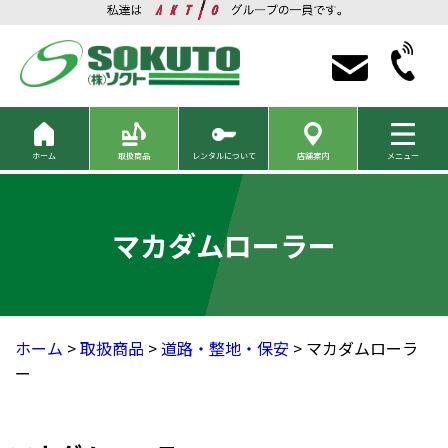
ホーム
取扱商品
レンタルについて
店舗案内
メニュー
マカダムローラー
ホーム
>
取扱商品
>
道路・整地・保安
> マカダムローラ
ー