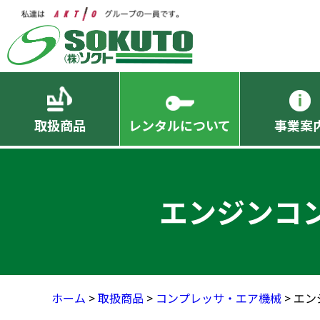
取扱商品
レンタルについて
事業案
エンジンコ
ホーム
>
取扱商品
>
コンプレッサ・エア機械
> エ