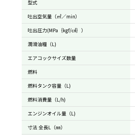
型式
吐出空気量（㎥／min）
吐出圧力(MPa｛kgf/㎠｝）
潤滑油糧（L)
エアコックサイズ数量
燃料
燃料タンク容量（L)
燃料消費量（L/h)
エンジンオイル量（L)
寸法 全長L（㎜）