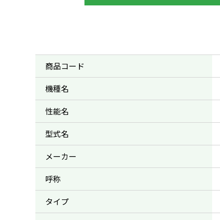
商品コード
機種名
性能名
型式名
メーカー
呼称
タイプ