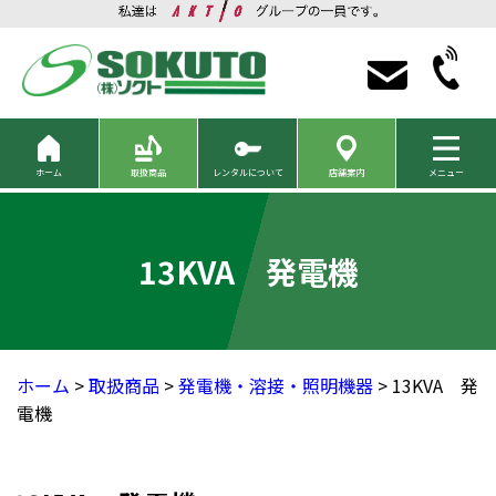
ホーム
取扱商品
レンタルについて
店舗案内
メニュー
13KVA 発電機
ホーム
>
取扱商品
>
発電機・溶接・照明機器
> 13KVA 発
電機