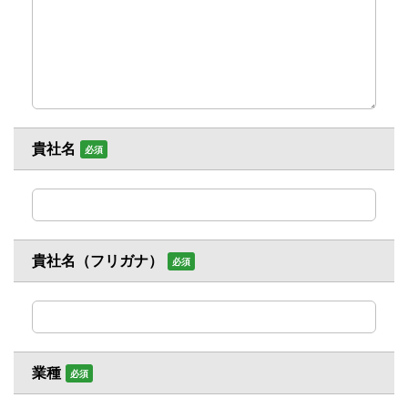
貴社名
必須
貴社名（フリガナ）
必須
業種
必須