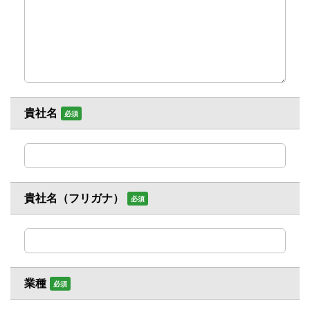
貴社名
必須
貴社名（フリガナ）
必須
業種
必須