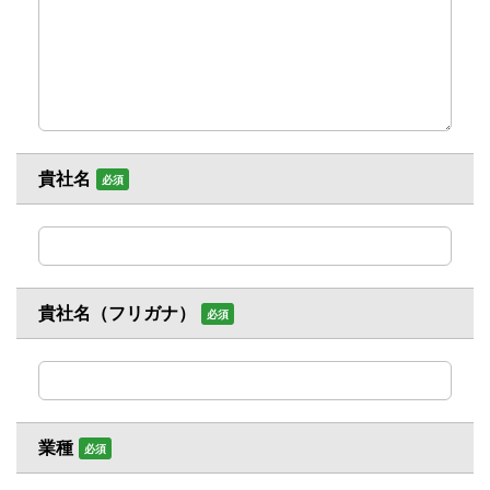
貴社名
必須
貴社名（フリガナ）
必須
業種
必須