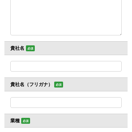
貴社名
必須
貴社名（フリガナ）
必須
業種
必須