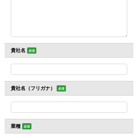
貴社名
必須
貴社名（フリガナ）
必須
業種
必須