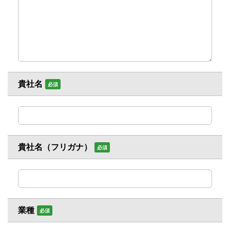
貴社名
必須
貴社名（フリガナ）
必須
業種
必須