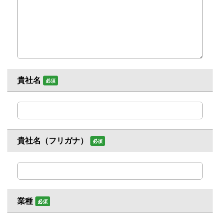
貴社名
必須
貴社名（フリガナ）
必須
業種
必須