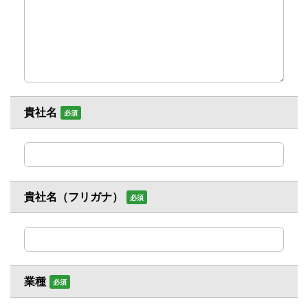
貴社名
必須
貴社名（フリガナ）
必須
業種
必須