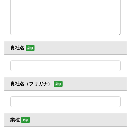
貴社名
必須
貴社名（フリガナ）
必須
業種
必須