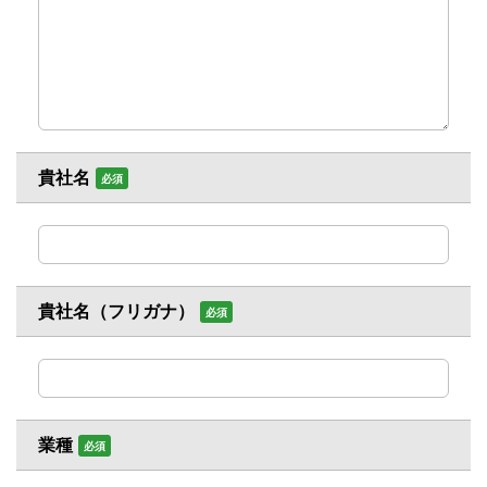
貴社名
必須
貴社名（フリガナ）
必須
業種
必須