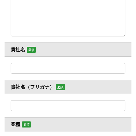
貴社名
必須
貴社名（フリガナ）
必須
業種
必須